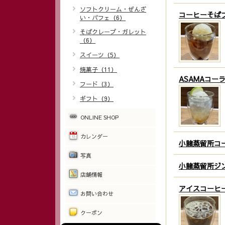
ソフトクリーム・ぜんざ
コーヒーそば
い・パフェ（6）
そばクレープ・ガレット
（6）
スイーツ（5）
焼菓子（11）
ASAMAコー
フード（3）
ギフト（9）
ONLINE SHOP
カレンダー
小諸蒸留所コ
写真
小諸蒸留所ジ
店舗情報
アイスコーヒ
お問い合わせ
クーポン