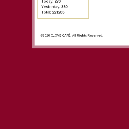
Today:
270
Yesterday:
380
Total:
221265
©2026
CLOVE CAFÉ
. All Rights Reserved.