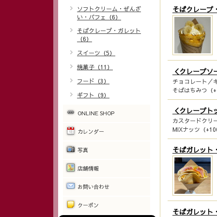
そばクレープ
ソフトクリーム・ぜんざ
い・パフェ（6）
そばクレープ・ガレット
（6）
スイーツ（5）
焼菓子（11）
＜クレープソ
フード（3）
チョコレート／キ
そばはちみつ（+
ギフト（9）
＜クレープト
ONLINE SHOP
カスタードクリー
MIXナッツ（+1
カレンダー
そばガレット
写真
店舗情報
お問い合わせ
クーポン
そばガレット