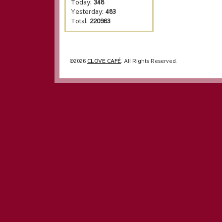
Today:
348
Yesterday:
483
Total:
220963
©2026
CLOVE CAFÉ
. All Rights Reserved.