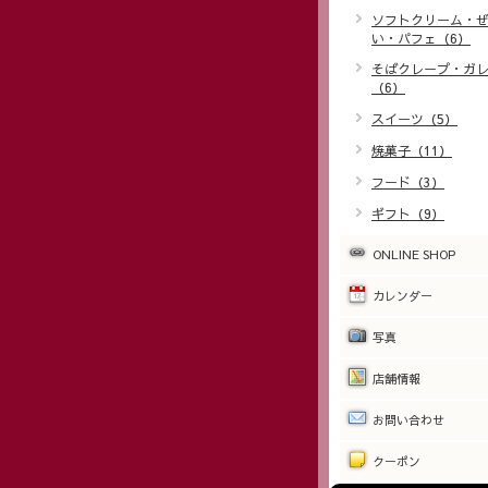
ソフトクリーム・
い・パフェ（6）
そばクレープ・ガ
（6）
スイーツ（5）
焼菓子（11）
フード（3）
ギフト（9）
ONLINE SHOP
カレンダー
写真
店舗情報
お問い合わせ
クーポン