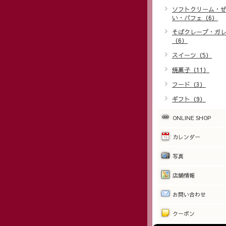
ソフトクリーム・
い・パフェ（6）
そばクレープ・ガ
（6）
スイーツ（5）
焼菓子（11）
フード（3）
ギフト（9）
ONLINE SHOP
カレンダー
写真
店舗情報
お問い合わせ
クーポン