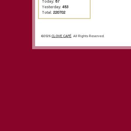
Today:
87
Yesterday:
483
Total:
220702
©2026
CLOVE CAFÉ
. All Rights Reserved.