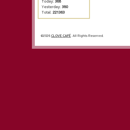
Today:
368
Yesterday:
380
Total:
221363
©2026
CLOVE CAFÉ
. All Rights Reserved.